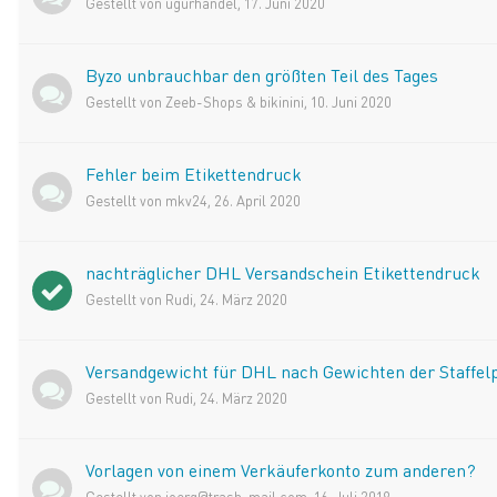
Gestellt von
ugurhandel
,
17. Juni 2020
Byzo unbrauchbar den größten Teil des Tages
Gestellt von
Zeeb-Shops & bikinini
,
10. Juni 2020
Fehler beim Etikettendruck
Gestellt von
mkv24
,
26. April 2020
nachträglicher DHL Versandschein Etikettendruck
Gestellt von
Rudi
,
24. März 2020
Versandgewicht für DHL nach Gewichten der Staffel
Gestellt von
Rudi
,
24. März 2020
Vorlagen von einem Verkäuferkonto zum anderen?
Gestellt von
joerg@trash-mail.com
,
16. Juli 2019