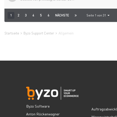
1
2
3
4
5
6
NÄCHSTE
Seite 1 von 31
Startseite
Byzo Support Center
Allgemein
Byzo Software
Auftragsabwick
Anton Röckenwagner
Warenwirtschaf