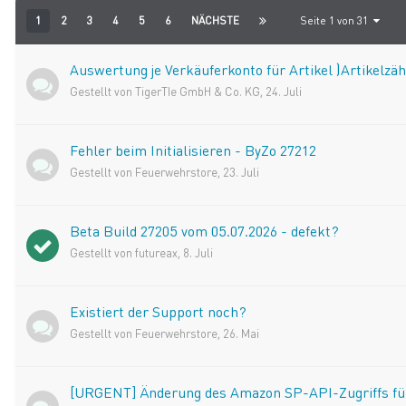
1
2
3
4
5
6
NÄCHSTE
Seite 1 von 31
Auswertung je Verkäuferkonto für Artikel )Artikelzä
Gestellt von
TigerTIe GmbH & Co. KG
,
24. Juli
Fehler beim Initialisieren - ByZo 27212
Gestellt von
Feuerwehrstore
,
23. Juli
Beta Build 27205 vom 05.07.2026 - defekt?
Gestellt von
futureax
,
8. Juli
Existiert der Support noch?
Gestellt von
Feuerwehrstore
,
26. Mai
[URGENT] Änderung des Amazon SP-API-Zugriffs für 