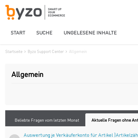
START
SUCHE
UNGELESENE INHALTE
Startseite
Byzo Support Center
Allgemein
Allgemein
Beliebte Fragen vom letzten Monat
Aktuelle Fragen ohne An
Auswertung je Verkäuferkonto für Artikel )Artikelzä