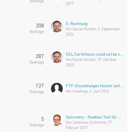
Beiträge
2017
E-Rechnung
208
Von
Daniel Richter
,
3. September
Beiträge
2024
SSL Certitifacet could not be verified nach Server umzug
287
Von
Daniel Richter
,
19. Oktober
Beiträge
2020
137
FTP-Einstellungen Hoster uniteddomains
Von
huadinga
,
2. Juni 2014
Beiträge
Syncovery - flexibles Tool für Backup und Synchronisation
5
Von
Johannes Schmirler
,
27.
Beiträge
Februar 2017