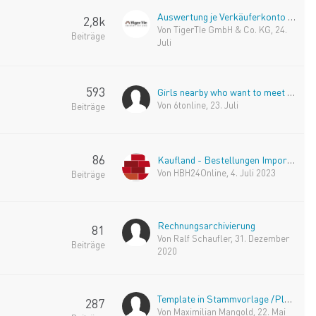
Auswertung je Verkäuferkonto für Artikel )Artikelzählung
2,8k
Von
TigerTIe GmbH & Co. KG
,
24.
Beiträge
Juli
593
Girls nearby who want to meet you
Von
6tonline
,
23. Juli
Beiträge
86
Kaufland - Bestellungen Importieren
Von
HBH24Online
,
4. Juli 2023
Beiträge
Rechnungsarchivierung
81
Von
Ralf Schaufler
,
31. Dezember
Beiträge
2020
Template in Stammvorlage /Platzhalter
287
Von
Maximilian Mangold
,
22. Mai