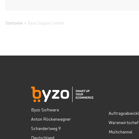
Startseite
Byzo Support Center
Byzo Software
Auftragsabwick
Anton Röckenwagner
Warenwirtschaf
Schanderlweg 9
Multichannel
Deutschland