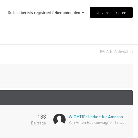
Jetzt registrieren
Du bist bereits registriert? Hier anmelden
Alle Aktivitäten
183
WICHTIG: Update für Amazon erforderlich ab 13.07.2026
Von
Anton Röckenwagner
,
12. Juli
Beiträge