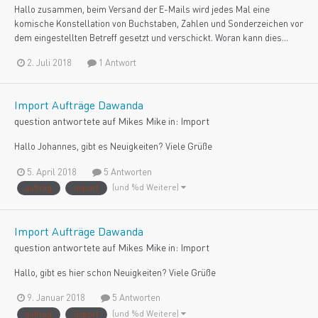
Hallo zusammen, beim Versand der E-Mails wird jedes Mal eine
komische Konstellation von Buchstaben, Zahlen und Sonderzeichen vor
dem eingestellten Betreff gesetzt und verschickt. Woran kann dies...
2. Juli 2018
1 Antwort
Import Aufträge Dawanda
question antwortete auf
Mike
s
Mike
in:
Import
Hallo Johannes, gibt es Neuigkeiten? Viele Grüße
5. April 2018
5 Antworten
(und %d Weitere)
auftrag
import
Import Aufträge Dawanda
question antwortete auf
Mike
s
Mike
in:
Import
Hallo, gibt es hier schon Neuigkeiten? Viele Grüße
9. Januar 2018
5 Antworten
(und %d Weitere)
auftrag
import