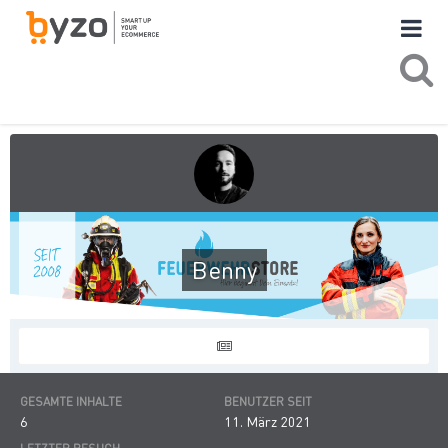
Benny
GESAMTE INHALTE
BENUTZER SEIT
6
11. März 2021