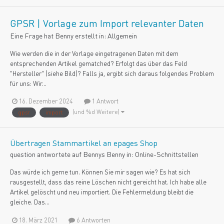
GPSR | Vorlage zum Import relevanter Daten
Eine Frage hat
Benny
erstellt in:
Allgemein
Wie werden die in der Vorlage eingetragenen Daten mit dem
entsprechenden Artikel gematched? Erfolgt das über das Feld
"Hersteller" (siehe Bild)? Falls ja, ergibt sich daraus folgendes Problem
für uns: Wir...
16. Dezember 2024
1 Antwort
(und %d Weitere)
gpsr
import
Übertragen Stammartikel an epages Shop
question antwortete auf
Benny
s
Benny
in:
Online-Schnittstellen
Das würde ich gerne tun. Können Sie mir sagen wie? Es hat sich
rausgestellt, dass das reine Löschen nicht gereicht hat. Ich habe alle
Artikel gelöscht und neu importiert. Die Fehlermeldung bleibt die
gleiche. Das...
18. März 2021
6 Antworten