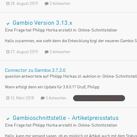
28. August 2019
3 Antworten
Gambio Version 3.13.x
Eine Frage hat
Philipp Horka
erstellt in:
Online-Schnittstellen
Hallo zusammen, wie sieht denn die Entwicklung bzgl der neueren Gambio S
27. August 2019
3 Antworten
Connector zu Gambio 3.7.3.0
question antwortete auf
Philipp Horka
s
sl-auktion
in:
Online-Schnittstel
Wann erfolgt denn ein Update für 3.8.0.1? Gruß, Philipp
13. März 2018
3 Antworten
connector zu gambio 3.7.3.0
Gambioschnittstelle - Artikelpreisstatus
Eine Frage hat
Philipp Horka
erstellt in:
Online-Schnittstellen
Hallo, kann mir jemand sagen, ob es möglich ist Artikel auch mit dem Statu