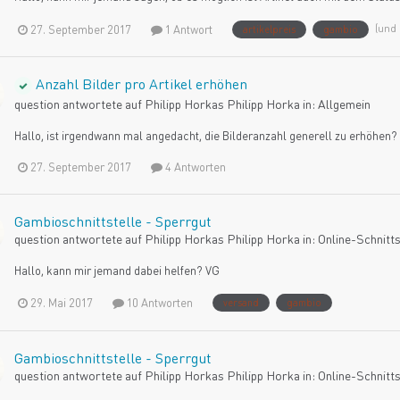
27. September 2017
1 Antwort
(und
artikelpreis
gambio
Anzahl Bilder pro Artikel erhöhen
question antwortete auf
Philipp Horka
s
Philipp Horka
in:
Allgemein
Hallo, ist irgendwann mal angedacht, die Bilderanzahl generell zu erhöhen? 
27. September 2017
4 Antworten
Gambioschnittstelle - Sperrgut
question antwortete auf
Philipp Horka
s
Philipp Horka
in:
Online-Schnitts
Hallo, kann mir jemand dabei helfen? VG
29. Mai 2017
10 Antworten
versand
gambio
Gambioschnittstelle - Sperrgut
question antwortete auf
Philipp Horka
s
Philipp Horka
in:
Online-Schnitts