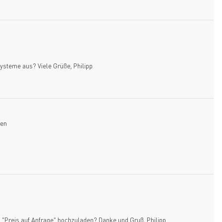
ysteme aus? Viele Grüße, Philipp
len
s "Preis auf Anfrage" hochzuladen? Danke und Gruß, Philipp