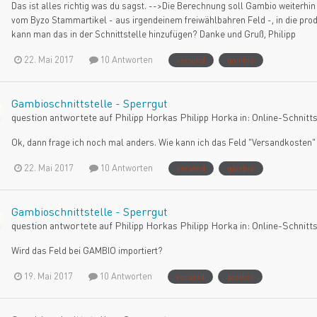
Das ist alles richtig was du sagst. -->Die Berechnung soll Gambio weiterhin
vom Byzo Stammartikel - aus irgendeinem freiwählbahren Feld -, in die prod
kann man das in der Schnittstelle hinzufügen? Danke und Gruß, Philipp
22. Mai 2017
10 Antworten
versand
gambio
Gambioschnittstelle - Sperrgut
question antwortete auf
Philipp Horka
s
Philipp Horka
in:
Online-Schnitts
Ok, dann frage ich noch mal anders. Wie kann ich das Feld "Versandkosten" 
22. Mai 2017
10 Antworten
versand
gambio
Gambioschnittstelle - Sperrgut
question antwortete auf
Philipp Horka
s
Philipp Horka
in:
Online-Schnitts
Wird das Feld bei GAMBIO importiert?
19. Mai 2017
10 Antworten
versand
gambio