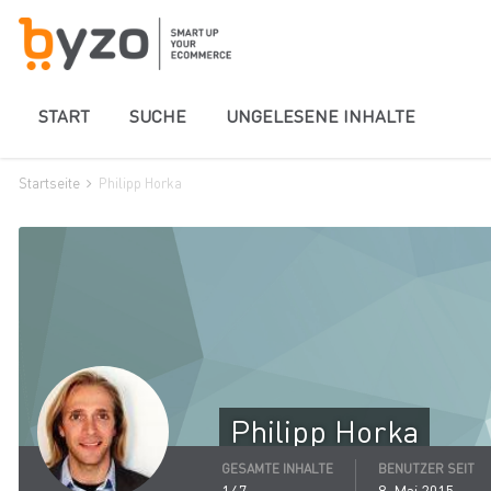
START
SUCHE
UNGELESENE INHALTE
Startseite
Philipp Horka
Philipp Horka
GESAMTE INHALTE
BENUTZER SEIT
147
8. Mai 2015