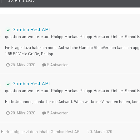
Gambio Rest API
question antwortete auf
Philipp Horka
s
Philipp Horka
in:
Online-Schnitts
Ein Frage dazu habe ich noch. Auf welche Gambio ShopVersion kann ich upgrad
1.55.50 Viele Grüße, Philipp
25. März 2020
5 Antworten
Gambio Rest API
question antwortete auf
Philipp Horka
s
Philipp Horka
in:
Online-Schnitts
Hallo Johannes, danke für die Antwort. Wenn wir keine Varianten haben, könn
20. März 2020
5 Antworten
p Horka
folgt jetzt dem Inhalt:
Gambio Rest API
20. März 2020