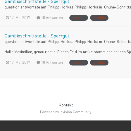
Gambioschnittstelle - Sperrgut
question antwortete auf
Philipp Horka
s
Philipp Horka
in:
Online-Schnitts
17. Mai 2017
10 Antworten
versand
gambio
Gambioschnittstelle - Sperrgut
question antwortete auf
Philipp Horka
s
Philipp Horka
in:
Online-Schnitts
Hallo Maximilian, genau richtig. Dieses Feld im Artikelstamm bedient den Sp
17. Mai 2017
10 Antworten
versand
gambio
Kontakt
Powered by Invision Community