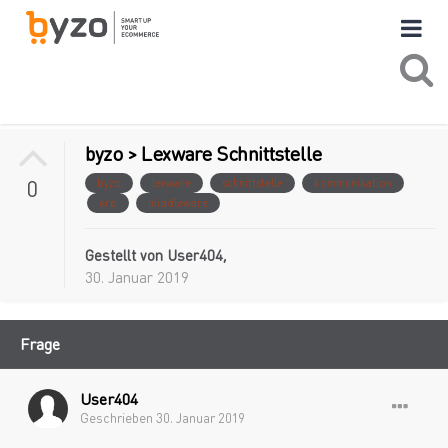
byzo > Lexware Schnittstelle
0
byzo
lexware
schnittstelle
kommunikation
erp
middleware
Gestellt von
User404
,
30. Januar 2019
Frage
User404
Geschrieben
30. Januar 2019