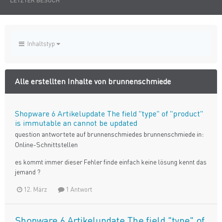
LETZTER BESUCH
Inhaltstyp
Alle erstellten Inhalte von brunnenschmiede
Shopware 6 Artikelupdate The field "type" of "product"
is immutable an cannot be updated
question antwortete auf
brunnenschmiede
s
brunnenschmiede
in:
Online-Schnittstellen
es kommt immer dieser Fehler finde einfach keine lösung kennt das
jemand ?
12. März
1 Antwort
Shopware 6 Artikelupdate The field "type" of