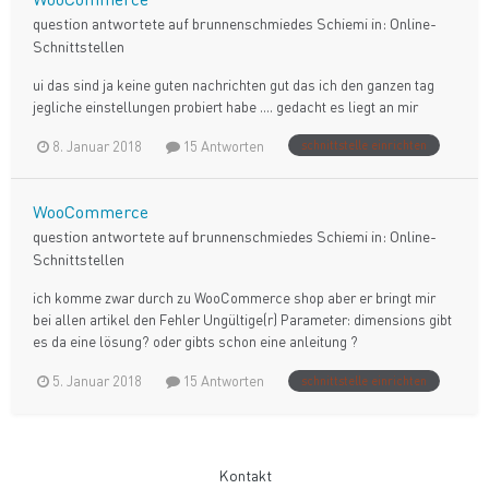
question antwortete auf
brunnenschmiede
s
Schiemi
in:
Online-
Schnittstellen
ui das sind ja keine guten nachrichten gut das ich den ganzen tag
jegliche einstellungen probiert habe .... gedacht es liegt an mir
8. Januar 2018
15 Antworten
schnittstelle einrichten
WooCommerce
question antwortete auf
brunnenschmiede
s
Schiemi
in:
Online-
Schnittstellen
ich komme zwar durch zu WooCommerce shop aber er bringt mir
bei allen artikel den Fehler Ungültige(r) Parameter: dimensions gibt
es da eine lösung? oder gibts schon eine anleitung ?
5. Januar 2018
15 Antworten
schnittstelle einrichten
Kontakt