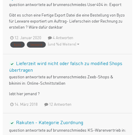
question antwortete auf
brunnenschmiede
s
User404
in:
Export
Gibt es schon eine Fertige Export Datei die eine Bestellung von Byzo
für Lexware exportiert um Auftrag- Lieferschein oder Rechnung zu
erstellen ? Wäre dafür dankbar
12. Januar 2020
4 Antworten
(und %d Weitere)
byzo
lexware
Lieferzeit wird nicht oder falsch zu modified Shops
übertragen
question antwortete auf
brunnenschmiede
s
Zeeb-Shops &
bikinini
in:
Online-Schnittstellen
lebt hier jemand ?
14. März 2018
12 Antworten
Rakuten - Kategorie Zuordnung
question antwortete auf
brunnenschmiede
s
KS-Warenvertrieb
in: