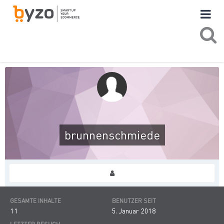
brunnenschmiede
GESAMTE INHALTE
BENUTZER SEIT
11
5. Januar 2018