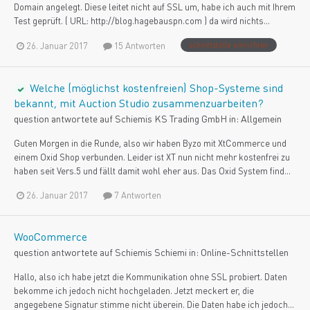
Domain angelegt. Diese leitet nicht auf SSL um, habe ich auch mit Ihrem
Test geprüft. ( URL: http://blog.hagebauspn.com ) da wird nichts...
26. Januar 2017
15 Antworten
schnittstelle einrichten
Welche (möglichst kostenfreien) Shop-Systeme sind
bekannt, mit Auction Studio zusammenzuarbeiten?
question antwortete auf
Schiemi
s
KS Trading GmbH
in:
Allgemein
Guten Morgen in die Runde, also wir haben Byzo mit XtCommerce und
einem Oxid Shop verbunden. Leider ist XT nun nicht mehr kostenfrei zu
haben seit Vers.5 und fällt damit wohl eher aus. Das Oxid System find...
26. Januar 2017
7 Antworten
WooCommerce
question antwortete auf
Schiemi
s
Schiemi
in:
Online-Schnittstellen
Hallo, also ich habe jetzt die Kommunikation ohne SSL probiert. Daten
bekomme ich jedoch nicht hochgeladen. Jetzt meckert er, die
angegebene Signatur stimme nicht überein. Die Daten habe ich jedoch...