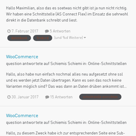
Hallo Maximilian, also das es soetwas nicht gibt ist ja nun nicht richtig.
Wir haben eine Schnittstelle (AS Connect Flex) im Einsatz die sehrwohl
direkt in die Datenbank schreibt und liest.
7. Februar 2017
5 Antworten
(und %d Weitere)
datenbank
firebird
WooCommerce
question antwortete auf
Schiemi
s
Schiemi
in:
Online-Schnittstellen
Hallo, also habe nun einfach nochmal alles neu aufgesetzt ohne ssl
und es werden jetzt Daten übertragen. Kann es sein das noch keine
Varianten möglich sind? Das was dann an Daten drüben ankommt ist...
30. Januar 2017
15 Antworten
schnittstelle einrichten
WooCommerce
question antwortete auf
Schiemi
s
Schiemi
in:
Online-Schnittstellen
Hallo, zu diesem Zweck habe ich zur entsprechenden Seite eine Sub-