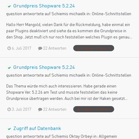
Grundpreis Shopware 5.2.24
question antwortete auf
Schiemi
s
michaelk
in:
Online-Schnittstellen
Hallo Herr Mangold, vielen Dank für die Rückmeldung, habe einmal ein
paar Plugins deaktiviert und siehe da es kommen die Grundpreise in
den Shop. Jetzt muß ich nur noch feststellen welches Plugin es genau...
6. Juli 2017
22 Antworten
grunspreis shopware
Grundpreis Shopware 5.2.24
question antwortete auf
Schiemi
s
michaelk
in:
Online-Schnittstellen
Das Thema würde mich auch interessieren. Habe gerade einen
Shopware Ver. 5.2.26 am Test und musste feststellen das keine
Grundpreise übertragen werden. Auch bei mir ist der Haken gesetzt...
3. Juli 2017
22 Antworten
grunspreis shopware
Zugriff auf Datenbank
question antwortete auf
Schiemi
s
Oktay Orbeyi
in:
Allgemein