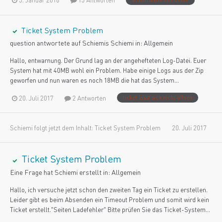
Ticket System Problem
question antwortete auf
Schiemi
s
Schiemi
in:
Allgemein
Hallo, entwarnung. Der Grund lag an der angehefteten Log-Datei. Euer
System hat mit 40MB wohl ein Problem. Habe einige Logs aus der Zip
geworfen und nun waren es noch 18MB die hat das System...
20. Juli 2017
2 Antworten
ticket lässt sich nicht öffnen
Schiemi
folgt jetzt dem Inhalt:
Ticket System Problem
20. Juli 2017
Ticket System Problem
Eine Frage hat
Schiemi
erstellt in:
Allgemein
Hallo, ich versuche jetzt schon den zweiten Tag ein Ticket zu erstellen.
Leider gibt es beim Absenden ein Timeout Problem und somit wird kein
Ticket erstellt."Seiten Ladefehler" Bitte prüfen Sie das Ticket-System...