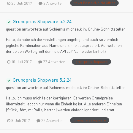
20. Juli 2017
2 Antworten
ticket lässt sich nicht öffnen
Grundpreis Shopware 5.2.24
question antwortete auf
Schiemi
s
michaelk
in:
Online-Schnittstellen
Hallo, da habe ich die Einstellungen angelegt und auch so ziemlich
jegliche Kombination aus Name und Einheit ausprobiert. Auf welchen
der beiden Werte greift denn die API zu? Name oder Einheit?
10. Juli 2017
22 Antworten
grunspreis shopware
Grundpreis Shopware 5.2.24
question antwortete auf
Schiemi
s
michaelk
in:
Online-Schnittstellen
Hallo, ich muss mich leider korrigieren. Es werden Grundpreise
übermittelt, jedoch nur wenn die Einheit kg ist. Alle anderen Einheiten
(Stück, lfdm, m²,Rolle, Karton) werden einfach ignoriert und statt...
8. Juli 2017
22 Antworten
grunspreis shopware