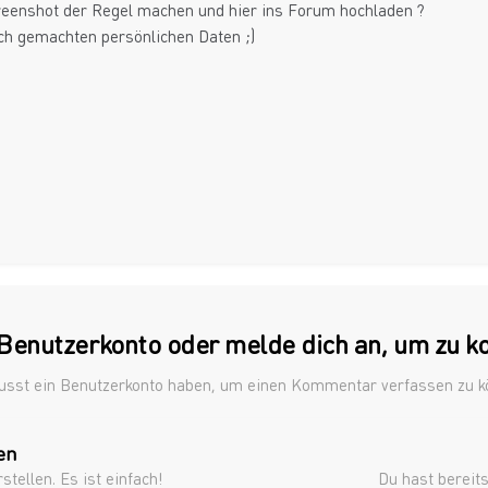
creenshot der Regel machen und hier ins Forum hochladen ?
ch gemachten persönlichen Daten ;)
n Benutzerkonto oder melde dich an, um zu 
sst ein Benutzerkonto haben, um einen Kommentar verfassen zu 
en
ellen. Es ist einfach!
Du hast bereits