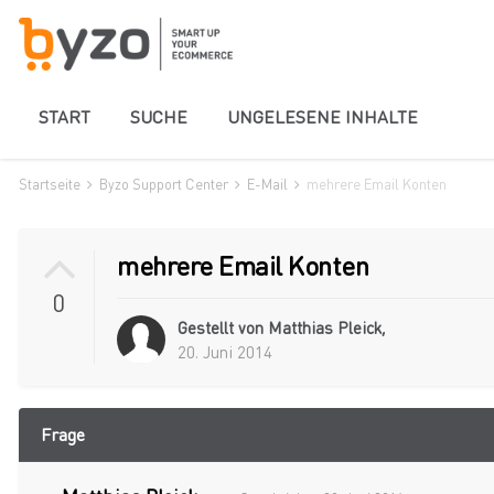
START
SUCHE
UNGELESENE INHALTE
Startseite
Byzo Support Center
E-Mail
mehrere Email Konten
mehrere Email Konten
0
Gestellt von
Matthias Pleick
,
20. Juni 2014
Frage