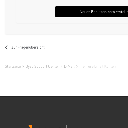
Neues Benutzerkonto erstell
Zur Fragenübersicht
Startseite
Byzo Support Center
E-Mail
mehrere Email Konten