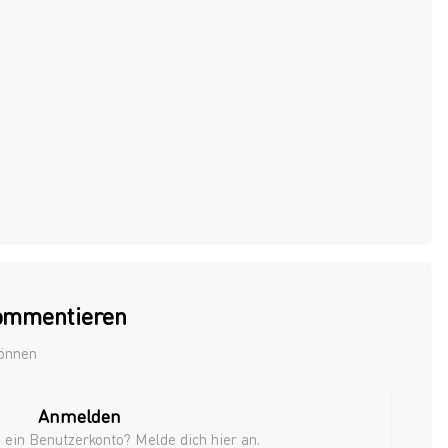
kommentieren
können
Anmelden
 ein Benutzerkonto? Melde dich hier an.