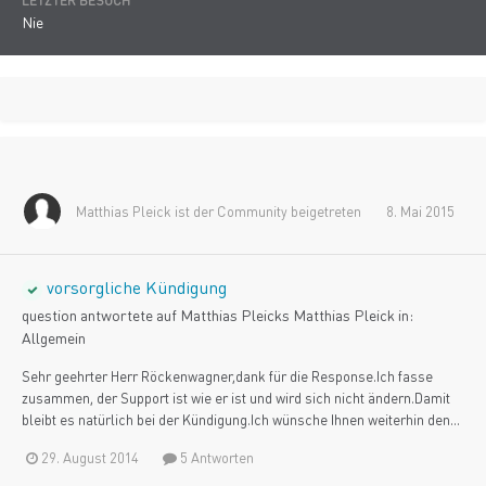
LETZTER BESUCH
Nie
Matthias Pleick
ist der Community beigetreten
8. Mai 2015
vorsorgliche Kündigung
question antwortete auf
Matthias Pleick
s
Matthias Pleick
in:
Allgemein
Sehr geehrter Herr Röckenwagner,dank für die Response.Ich fasse
zusammen, der Support ist wie er ist und wird sich nicht ändern.Damit
bleibt es natürlich bei der Kündigung.Ich wünsche Ihnen weiterhin den...
29. August 2014
5 Antworten