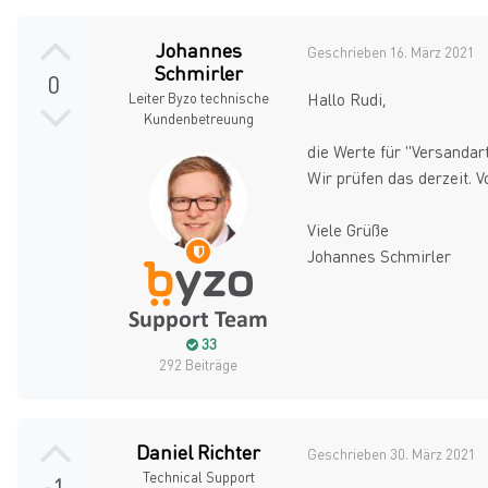
Johannes
Geschrieben
16. März 2021
Schmirler
0
Leiter Byzo technische
Hallo Rudi,
Kundenbetreuung
die Werte für "Versandar
Wir prüfen das derzeit. V
Viele Grüße
Johannes Schmirler
33
292 Beiträge
Daniel Richter
Geschrieben
30. März 2021
Technical Support
-1