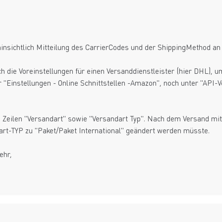
hinsichtlich Mitteilung des CarrierCodes und der ShippingMethod a
 die Voreinstellungen für einen Versanddienstleister (hier DHL), u
r "Einstellungen - Online Schnittstellen -Amazon", noch unter "API-
e Zeilen "Versandart" sowie "Versandart Typ". Nach dem Versand mit
rt-TYP zu "Paket/Paket International" geändert werden müsste.
ehr,