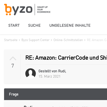
START
SUCHE
UNGELESENE INHALTE
Startseite
Byzo Support Center
Online-Schnittstellen
RE: Amazon: C
RE: Amazon: CarrierCode und Shi
7
Gestellt von
Rudi
,
15. März 2021
Frage