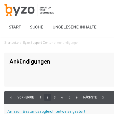
START
SUCHE
UNGELESENE INHALTE
Startseite
Byzo Support Center
Ankündigungen
Ankündigungen
VORHERIGE
1
2
3
4
5
6
NÄCHSTE
Amazon Bestandsabgleich teilweise gestört