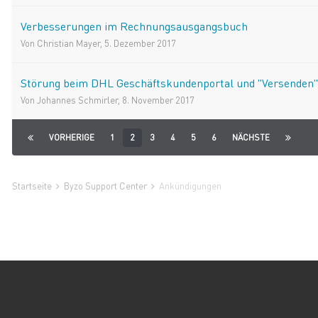
Verbesserungen im Rechnungsausgangsbuch
Von
Christian Mayer
,
5. Dezember 2017
Störung beim DHL Geschäftskundenportal und "Versenden"
Von
Johannes Schmirler
,
8. November 2017
VORHERIGE
1
2
3
4
5
6
NÄCHSTE
Startseite
Byzo Support Center
Ankündigungen