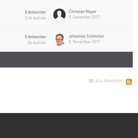
Christian Mayer
0
Antworten
5. Dezember 2017
2,1k
Aufrufe
Johannes Schmirler
0
Antworten
8. November 2017
3k
Aufrufe
Alle Aktivitäten