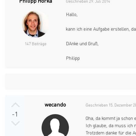
Philipp Horka
Geschrieben
29. Juli 2014
Hallo,
kann ich eine Aufgabe erstellen, da
DAnke und Gruß,
147 Beiträge
Philipp
wecando
Geschrieben
15. Dezember 2
-1
Oha, da kommt ja schon
Ich glaube, da muss ich 
Trotzdem danke für die A