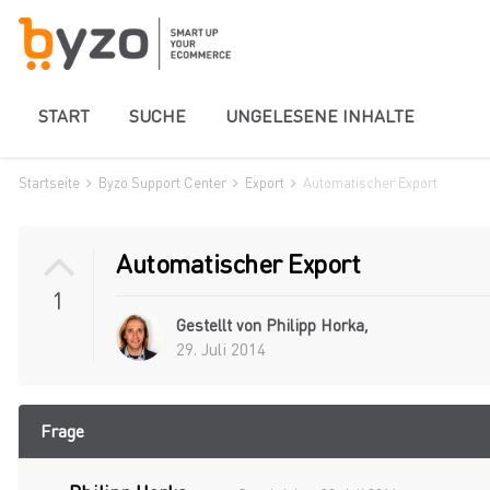
START
SUCHE
UNGELESENE INHALTE
Startseite
Byzo Support Center
Export
Automatischer Export
Automatischer Export
1
Gestellt von
Philipp Horka
,
29. Juli 2014
Frage