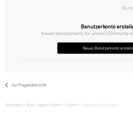
Du mu
Benutzerkonto erstell
Neues Benutzerkonto für unsere Community erst
Neues Benutzerkonto erstell
Zur Fragenübersicht
Startseite
Byzo Support Center
Export
Automatischer Export