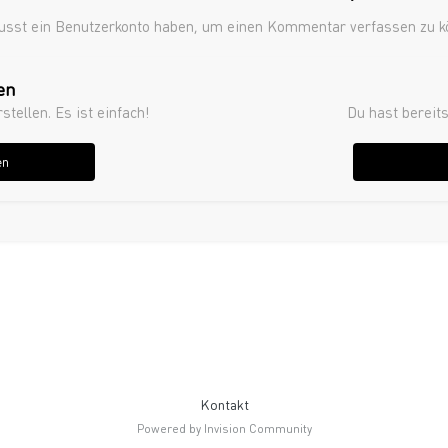
sst ein Benutzerkonto haben, um einen Kommentar verfassen zu 
en
ellen. Es ist einfach!
Du hast bereits
en
Kontakt
Powered by Invision Community