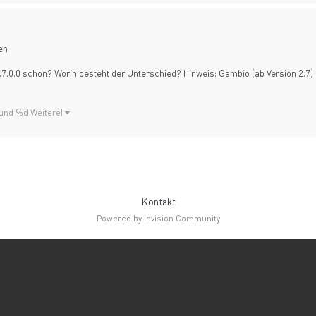
en
.7.0.0 schon? Worin besteht der Unterschied? Hinweis: Gambio (ab Version 2.7) 
(und %d Weitere)
Kontakt
Powered by Invision Community