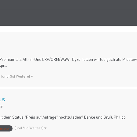
 Premium als All-in-One ERP/CRM/WaWi. Byzo nutzen wir lediglich als Middle
pr...
(und %d Weitere)
us
en
mit dem Status "Preis auf Anfrage" hochzuladen? Danke und Gruß, Philipp
(und %d Weitere)
ambio