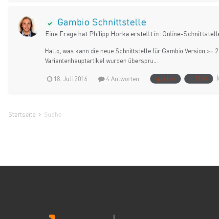
Gambio Schnittstelle
Eine Frage hat
Philipp Horka
erstellt in:
Online-Schnittstell
Hallo, was kann die neue Schnittstelle für Gambio Version >= 2
Variantenhauptartikel wurden überspru...
18. Juli 2016
4 Antworten
gambio
1.55.43
Startseite
Suche