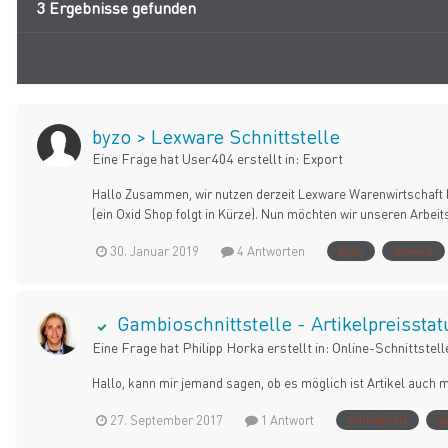
3 Ergebnisse gefunden
byzo > Lexware Schnittstelle
Eine Frage hat
User404
erstellt in:
Export
Hallo Zusammen, wir nutzen derzeit Lexware Warenwirtschaft
(ein Oxid Shop folgt in Kürze). Nun möchten wir unseren Arbeits
30. Januar 2019
4 Antworten
byzo
lexware
Gambioschnittstelle - Artikelpreisstat
Eine Frage hat
Philipp Horka
erstellt in:
Online-Schnittstell
Hallo, kann mir jemand sagen, ob es möglich ist Artikel auch 
27. September 2017
1 Antwort
artikelpreis
g