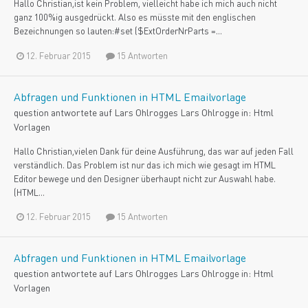
Hallo Christian,ist kein Problem, vielleicht habe ich mich auch nicht
ganz 100%ig ausgedrückt. Also es müsste mit den englischen
Bezeichnungen so lauten:#set ($ExtOrderNrParts =...
12. Februar 2015
15 Antworten
Abfragen und Funktionen in HTML Emailvorlage
question antwortete auf
Lars Ohlrogge
s
Lars Ohlrogge
in:
Html
Vorlagen
Hallo Christian,vielen Dank für deine Ausführung, das war auf jeden Fall
verständlich. Das Problem ist nur das ich mich wie gesagt im HTML
Editor bewege und den Designer überhaupt nicht zur Auswahl habe.
(HTML...
12. Februar 2015
15 Antworten
Abfragen und Funktionen in HTML Emailvorlage
question antwortete auf
Lars Ohlrogge
s
Lars Ohlrogge
in:
Html
Vorlagen