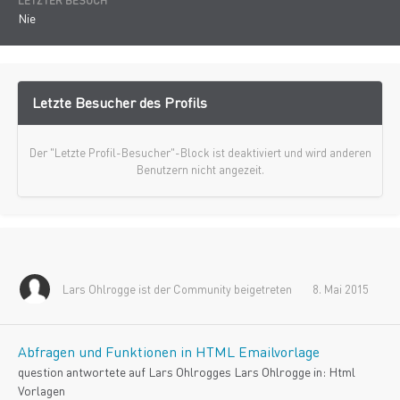
LETZTER BESUCH
Nie
Letzte Besucher des Profils
Der "Letzte Profil-Besucher"-Block ist deaktiviert und wird anderen
Benutzern nicht angezeit.
Lars Ohlrogge
ist der Community beigetreten
8. Mai 2015
Abfragen und Funktionen in HTML Emailvorlage
question antwortete auf
Lars Ohlrogge
s
Lars Ohlrogge
in:
Html
Vorlagen