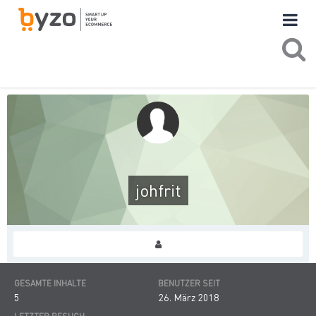
johfrit
GESAMTE INHALTE
BENUTZER SEIT
5
26. März 2018