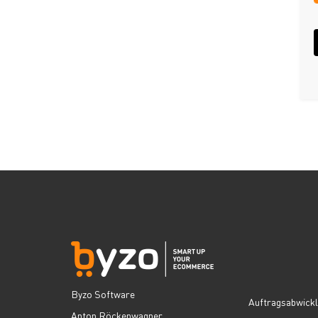
Byzo Software
Auftragsabwick
Anton Röckenwagner