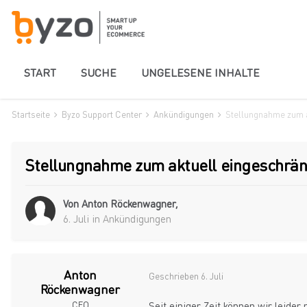
START
SUCHE
UNGELESENE INHALTE
Startseite
Byzo Support Center
Ankündigungen
Stellungnahme zum a
Stellungnahme zum aktuell eingeschrän
Von
Anton Röckenwagner
,
6. Juli
in
Ankündigungen
Anton
Geschrieben
6. Juli
Röckenwagner
CEO
Seit einiger Zeit können wir leide