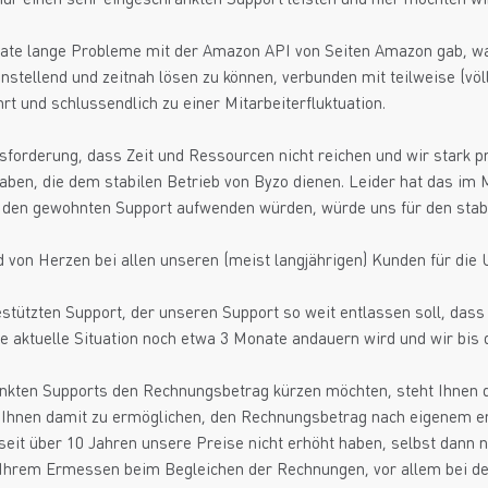
nate lange Probleme mit der Amazon API von Seiten Amazon gab, wa
enstellend und zeitnah lösen zu können, verbunden mit teilweise (völ
t und schlussendlich zu einer Mitarbeiterfluktuation.
sforderung, dass Zeit und Ressourcen nicht reichen und wir stark p
gaben, die dem stabilen Betrieb von Byzo dienen. Leider hat das im
für den gewohnten Support aufwenden würden, würde uns für den stabi
d von Herzen bei allen unseren (meist langjährigen) Kunden für die
gestützten Support, der unseren Support so weit entlassen soll, da
e aktuelle Situation noch etwa 3 Monate andauern wird und wir bis 
kten Supports den Rechnungsbetrag kürzen möchten, steht Ihnen da
d Ihnen damit zu ermöglichen, den Rechnungsbetrag nach eigenem
seit über 10 Jahren unsere Preise nicht erhöht haben, selbst dann ni
n Ihrem Ermessen beim Begleichen der Rechnungen, vor allem bei d