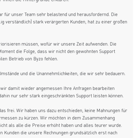
r für unser Team sehr belastend und herausfordernd. Die
lig verständlich) stark verärgerten Kunden, hat zu einer großen
riorisieren müssen, wofür wir unsere Zeit aufwenden. Die
 Moment die Folge, dass wir nicht den gewohnten Support
len Betrieb von Byzo fehlen.
 Umstände und die Unannehmlichkeiten, die wir sehr bedauern.
ss wir damit wieder angemessen Ihre Anfragen bearbeiten
dahin nur sehr stark eingeschränkten Support leisten können.
s frei. Wir haben uns dazu entschieden, keine Mahnungen für
 ermessen zu kürzen. Wir möchten in dem Zusammenhang
cht als alle die Preise erhöht haben und alles teurer wurde.
en Kunden die unsere Rechnungen grundsätzlich erst nach