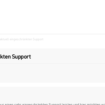
ktuell eingeschränkten Support
kten Support
r nur einen sehr eingeschränkten Support leisten und hier möchten wi