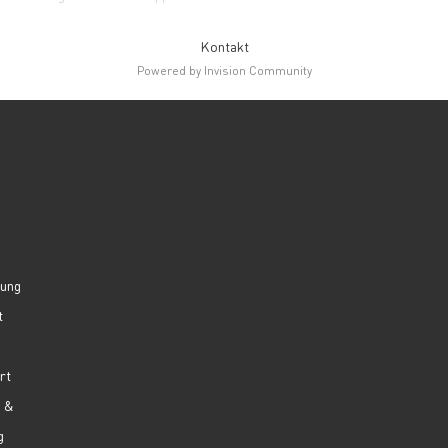
Kontakt
Powered by Invision Community
lung
t
rt
g &
g