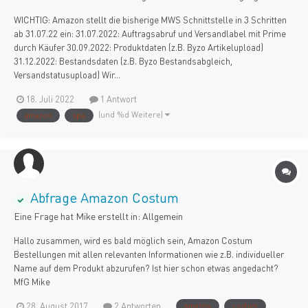
WICHTIG: Amazon stellt die bisherige MWS Schnittstelle in 3 Schritten
ab 31.07.22 ein: 31.07.2022: Auftragsabruf und Versandlabel mit Prime
durch Käufer 30.09.2022: Produktdaten (z.B. Byzo Artikelupload)
31.12.2022: Bestandsdaten (z.B. Byzo Bestandsabgleich,
Versandstatusupload) Wir...
18. Juli 2022
1 Antwort
(und %d Weitere)
amazon
spa
Abfrage Amazon Costum
Eine Frage hat
Mike
erstellt in:
Allgemein
Hallo zusammen, wird es bald möglich sein, Amazon Costum
Bestellungen mit allen relevanten Informationen wie z.B. individueller
Name auf dem Produkt abzurufen? Ist hier schon etwas angedacht?
MfG Mike
28. August 2017
2 Antworten
amazon
costum