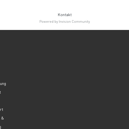
Kontakt
Powered by Invision Community
lung
t
rt
g &
g