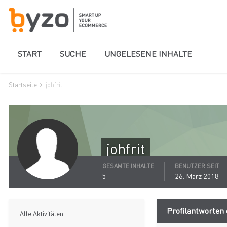
START
SUCHE
UNGELESENE INHALTE
Startseite
johfrit
johfrit
GESAMTE INHALTE
BENUTZER SEIT
5
26. März 2018
Profilantworten e
Alle Aktivitäten