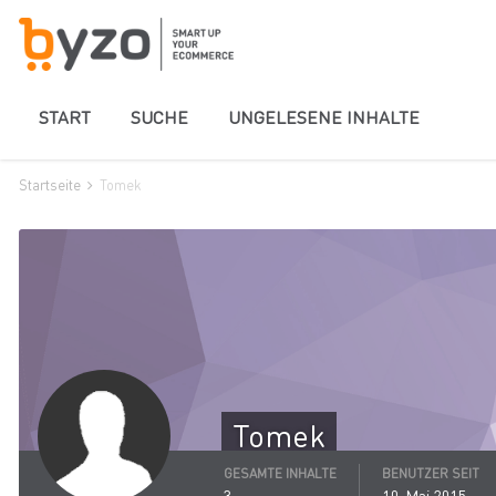
START
SUCHE
UNGELESENE INHALTE
Startseite
Tomek
Tomek
GESAMTE INHALTE
BENUTZER SEIT
3
10. Mai 2015