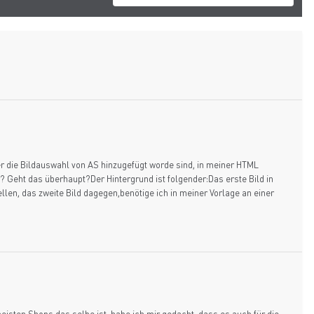
er die Bildauswahl von AS hinzugefügt worde sind, in meiner HTML
r? Geht das überhaupt?Der Hintergrund ist folgender:Das erste Bild in
ellen, das zweite Bild dagegen,benötige ich in meiner Vorlage an einer
isten Shops das selbe ist, habe ich mir gedacht, dass es auch für die