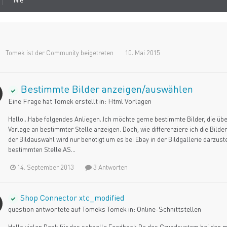
Tomek
ist der Community beigetreten
10. Mai 2015
Bestimmte Bilder anzeigen/auswählen
Eine Frage hat
Tomek
erstellt in:
Html Vorlagen
Hallo...Habe folgendes Anliegen..Ich möchte gerne bestimmte Bilder, die üb
Vorlage an bestimmter Stelle anzeigen. Doch, wie differenziere ich die Bilde
der Bildauswahl wird nur benötigt um es bei Ebay in der Bildgallerie darzust
bestimmten Stelle.AS...
14. September 2013
3 Antworten
Shop Connector xtc_modified
question antwortete auf
Tomek
s
Tomek
in:
Online-Schnittstellen
Hallo,vielen Dank für das schnelle Feedback.Da das Grundsystem bei den me