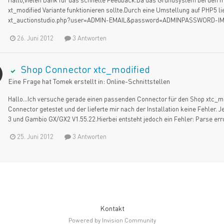
xt_modified Variante funktionieren sollte.Durch eine Umstellung auf PHP5 l
xt_auctionstudio.php?user=ADMIN-EMAIL&password=ADMINPASSWORD-IMKL
26. Juni 2012
3 Antworten
Shop Connector xtc_modified
Eine Frage hat
Tomek
erstellt in:
Online-Schnittstellen
Hallo...Ich versuche gerade einen passenden Connector für den Shop xtc_mo
Connector getestet und der lieferte mir nach der Installation keine Fehler
3 und Gambio GX/GX2 V1.55.22.Hierbei entsteht jedoch ein Fehler: Parse er
25. Juni 2012
3 Antworten
Kontakt
Powered by Invision Community